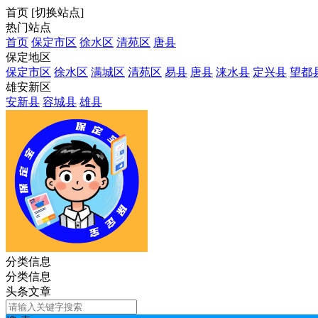
首页
[
切换站点
]
热门站点
首页
保定市区
徐水区
清苑区
唐县
保定地区
保定市区
徐水区
满城区
清苑区
易县
唐县
涞水县
定兴县
望都
雄安新区
安新县
容城县
雄县
分类信息
分类信息
头条文章