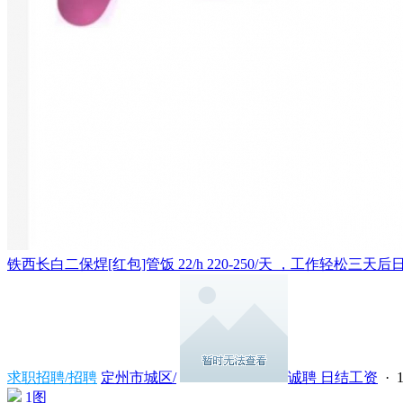
铁西长白二保焊[红包]管饭 22/h 220-250/天 ，工作轻松三天后日结
求职招聘/招聘
定州市城区/
诚聘 日结工资
· 1
1图