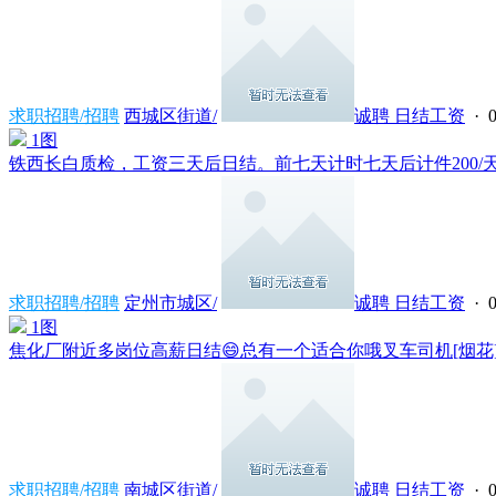
求职招聘/招聘
西城区街道/
诚聘 日结工资
· 0
1图
铁西长白质检，工资三天后日结。前七天计时七天后计件200/天左
求职招聘/招聘
定州市城区/
诚聘 日结工资
· 0
1图
焦化厂附近多岗位高薪日结😄总有一个适合你哦叉车司机[烟花]随
求职招聘/招聘
南城区街道/
诚聘 日结工资
· 0