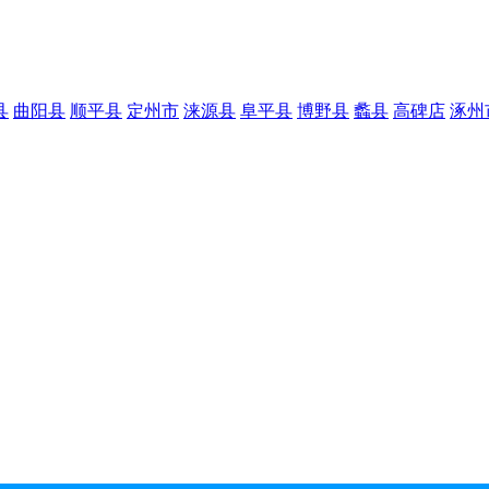
县
曲阳县
顺平县
定州市
涞源县
阜平县
博野县
蠡县
高碑店
涿州