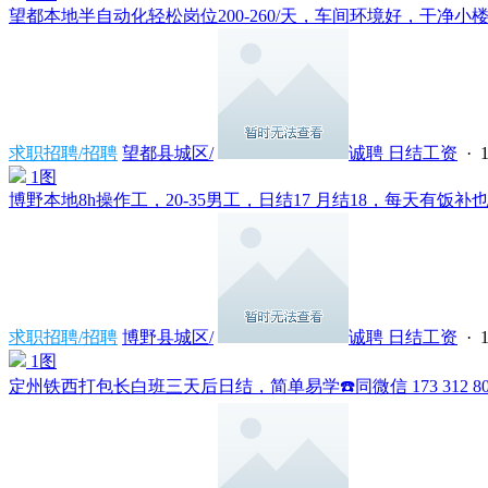
望都本地半自动化轻松岗位200-260/天，车间环境好，干净小楼️管
求职招聘/招聘
望都县城区/
诚聘 日结工资
· 1
1图
博野本地8h操作工，20-35男工，日结17 月结18，每天有饭补也有
求职招聘/招聘
博野县城区/
诚聘 日结工资
· 1
1图
定州铁西打包长白班三天后日结，简单易学​☎️同微信 173 312 807 