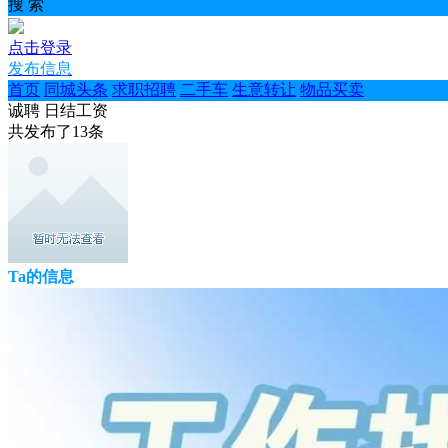
搜 索
点击登录
发布信息
首页
同城头条
求职招聘
二手车
生意转让
物品买卖
诚聘 日结工资
共发布了
13
条
Ta的信息