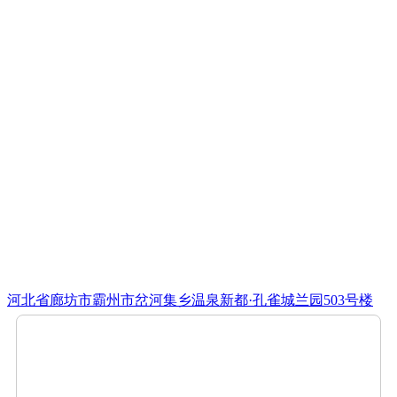
河北省廊坊市霸州市岔河集乡温泉新都·孔雀城兰园503号楼