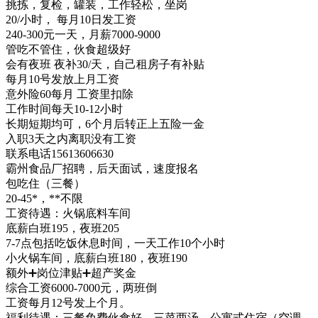
挑拣，复检，罐装，工作轻松，坐岗
20/小时， 每月10日发工资
240-300元一天，月薪7000-9000
管吃不管住，伙食超级好
会有夜班 夜补30/天，自己租房子有补贴
每月10号发放上月工资
意外险60每月 工资里扣除
工作时间每天10-12小时
长期短期均可，6个月后转正上五险一金
入职3天之内离职没有工资
联系电话15613606630
霸州食品厂招聘，后天面试，速度报名
包吃住（三餐）
20-45*，**不限
工资待遇：火锅底料车间
底薪白班195，夜班205
7-7点包括吃饭休息时间，一天工作10个小时
小火锅车间，底薪白班180，夜班190
额外➕岗位津贴➕超产奖金
综合工资6000-7000元，两班倒
工资每月12号发上个月。
福利待遇：三餐免费伙食好，三菜两汤，公寓式住宿（空调、