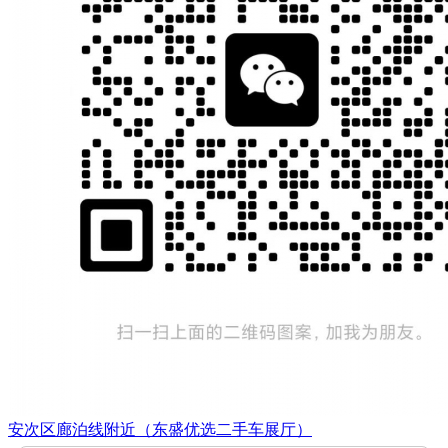
安次区廊泊线附近（东盛优选二手车展厅）