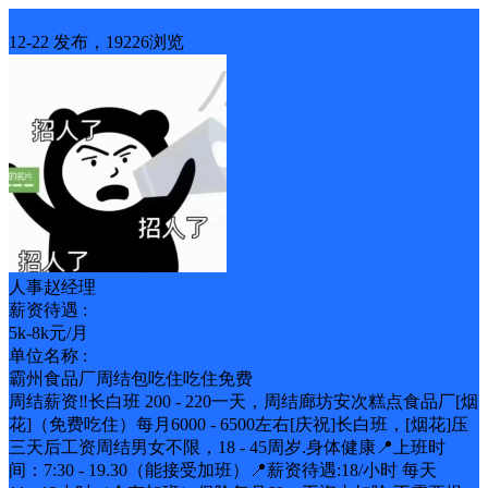
招聘
12-22 发布，19226浏览
人事赵经理
薪资待遇 :
5k-8k元/月
单位名称 :
霸州食品厂周结包吃住吃住免费
周结薪资‼️长白班 200 - 220一天，周结廊坊安次糕点食品厂[烟
花]（免费吃住）每月6000 - 6500左右[庆祝]长白班，[烟花]压
三天后工资周结男女不限，18 - 45周岁.身体健康📍上班时
间：7:30 - 19.30（能接受加班）📍薪资待遇:18/小时 每天