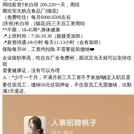
周结薪资‼️长白班 200-220一天，周结
廊坊安次糕点食品厂[烟花]
（免费吃住）每月6000-6500左右
[庆祝]长白班，[烟花]压三天后工资周结
**不限，18-45周*.身体健康
📍上班时间：7:30-19.30（能接受加班）
📍薪资待遇:18/小时 每天11-13小时（会有加班）
保险每月60，工资内扣除.不需要提前缴纳❤️
企业留职率高，吃住在厂全免费🆓，面试完当天就可以安排住
宿
需要健康证，没有可以办理
⚠️：*少干一个月，不满月前三天工资不予发放❗确定入职且需
要住宿员工，缴纳50元住宿押金，不住宿员工无需缴纳，出勤
满3天退还。