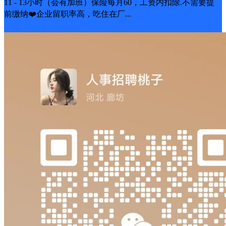
11 - 13小时（会有加班）保险每月60，工资内扣除.不需要提
前缴纳❤️企业留职率高，吃住在厂...
包吃
包住