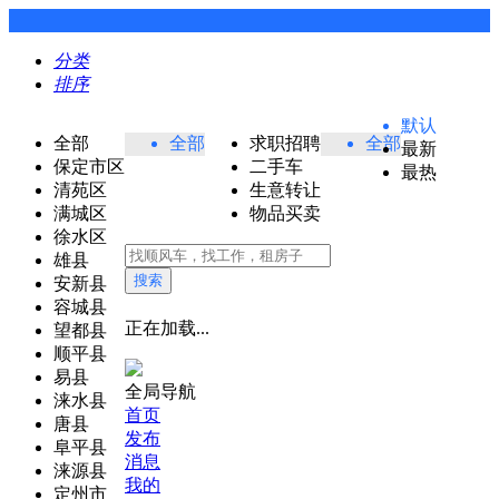
分类
排序
默认
全部
全部
求职招聘
全部
最新
保定市区
二手车
最热
清苑区
生意转让
满城区
物品买卖
徐水区
雄县
搜索
安新县
容城县
正在加载...
望都县
顺平县
易县
全局导航
涞水县
首页
唐县
发布
阜平县
消息
涞源县
我的
定州市