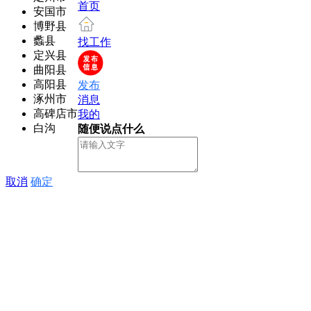
首页
安国市
博野县
蠡县
找工作
定兴县
曲阳县
高阳县
发布
涿州市
消息
高碑店市
我的
白沟
随便说点什么
取消
确定