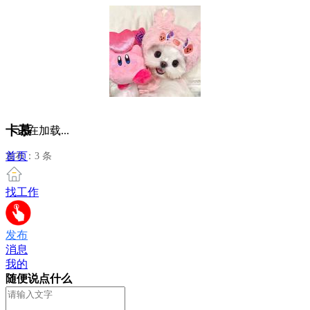
卡慕
正在加载...
首页
发布：3 条
找工作
发布
消息
我的
随便说点什么