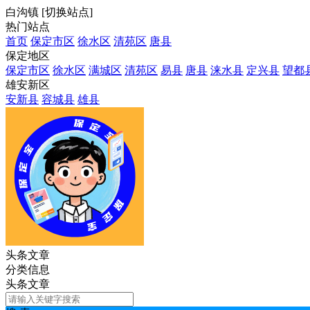
白沟镇
[
切换站点
]
热门站点
首页
保定市区
徐水区
清苑区
唐县
保定地区
保定市区
徐水区
满城区
清苑区
易县
唐县
涞水县
定兴县
望都
雄安新区
安新县
容城县
雄县
头条文章
分类信息
头条文章