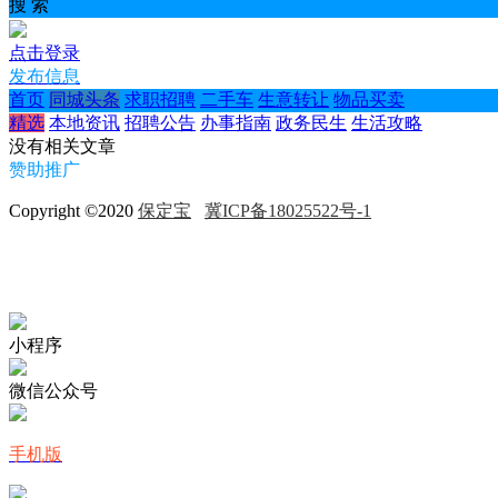
搜 索
点击登录
发布信息
首页
同城头条
求职招聘
二手车
生意转让
物品买卖
精选
本地资讯
招聘公告
办事指南
政务民生
生活攻略
没有相关文章
赞助推广
Copyright ©2020
保定宝
冀ICP备18025522号-1
小程序
微信公众号
手机版