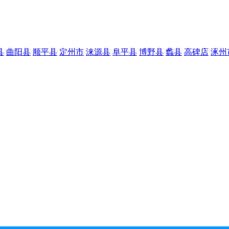
县
曲阳县
顺平县
定州市
涞源县
阜平县
博野县
蠡县
高碑店
涿州