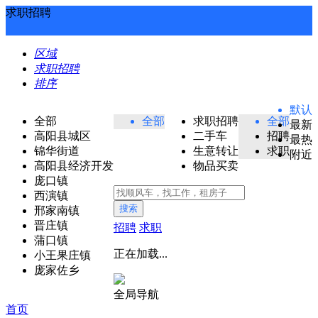
求职招聘
区域
求职招聘
排序
默认
全部
全部
求职招聘
全部
最新
高阳县城区
二手车
招聘
最热
锦华街道
生意转让
求职
附近
高阳县经济开发
物品买卖
庞口镇
西演镇
搜索
邢家南镇
晋庄镇
招聘
求职
蒲口镇
正在加载...
小王果庄镇
庞家佐乡
全局导航
首页